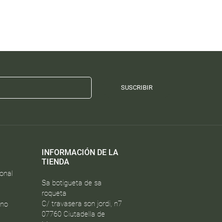
SUSCRIBIR
INFORMACIÓN DE LA
TIENDA
onal
Sa botigueta de sa
roqueta
C/ travasera son jordi, n7
ono
07760 Ciutadella de