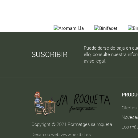
Puede darse de baja en cu
SUSCRIBIR
ello, consulte nuestra info
aviso legal.
PRODU
Ofertas
Noveda
Copyright © 2021 Formatges sa roqueta
Los más
Desarollo web
www.nextbit.es