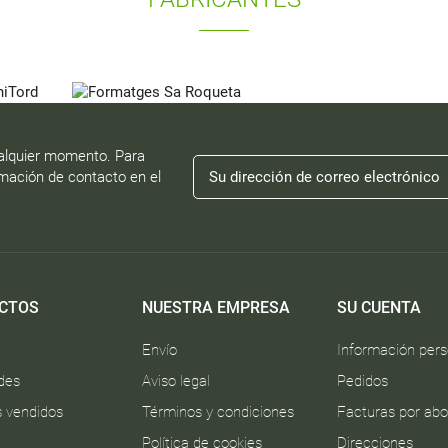
alquier momento. Para
rmación de contacto en el
CTOS
NUESTRA EMPRESA
SU CUENTA
Envío
Información pers
des
Aviso legal
Pedidos
 vendidos
Términos y condiciones
Facturas por ab
Política de cookies
Direcciones