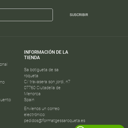
SUSCRIBIR
INFORMACIÓN DE LA
TIENDA
onal
Sa botigueta de sa
roqueta
C/ travasera son jordi, n7
ono
07760 Ciutadella de
Menorca
cuento
Spain
Envíenos un correo
electrónico:
pedidos@formatgessaroqueta.es