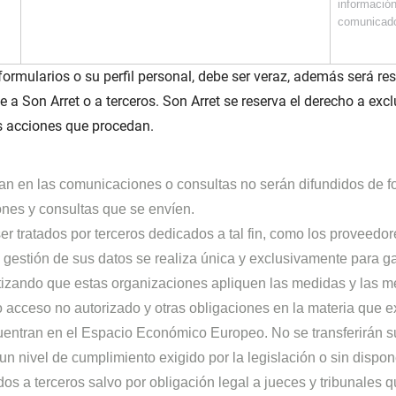
informació
comunicad
 formularios o su perfil personal, debe ser veraz, además será r
e a Son Arret o a terceros. Son Arret se reserva el derecho a exc
ás acciones que procedan.
yan en las comunicaciones o consultas no serán difundidos de fo
ones y consultas que se envíen.
er tratados por terceros dedicados a tal fin, como los proveedor
ta gestión de sus datos se realiza única y exclusivamente para ga
antizando que estas organizaciones apliquen las medidas y las m
o o acceso no autorizado y otras obligaciones en la materia que 
uentran en el Espacio Económico Europeo. No se transferirán s
 nivel de cumplimiento exigido por la legislación o sin dispon
s a terceros salvo por obligación legal a jueces y tribunales que