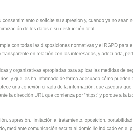
consentimiento o solicite su supresión y, cuando ya no sean n
mización de los datos o su destrucción total.
mple con todas las disposiciones normativas y el RGPD para el
l y transparente en relación con los interesados, y adecuada, per
icas y organizativas apropiadas para aplicar las medidas de s
uarios, y que les ha informado de forma adecuada cómo pueden e
lece una conexión cifrada de la información, que asegura que só
te la dirección URL que comienza por “https:” y porque a la iz
ión, supresión, limitación al tratamiento, oposición, portabilid
, mediante comunicación escrita al domicilio indicado en el pu