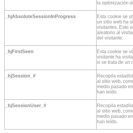
la optimización d
_hjAbsoluteSessionInProgress
Esta cookie se ut
un sitio web ha s
visitantes. Esto
aleatorio al visit
del visitante.
_hjFirstSeen
Esta cookie se ut
visitante ha visit
si se trata de un 
_hjSession_#
Recopila estadíst
al sitio web, com
medio pasado en 
han leído.
_hjSessionUser_#
Recopila estadíst
al sitio web, com
medio pasado en 
han leído.