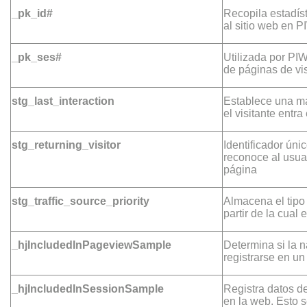
_pk_id#
Recopila estadíst
al sitio web en 
_pk_ses#
Utilizada por PIW
de páginas de vis
stg_last_interaction
Establece una m
el visitante entra
stg_returning_visitor
Identificador ún
reconoce al usuar
página
stg_traffic_source_priority
Almacena el tipo 
partir de la cual e
_hjIncludedInPageviewSample
Determina si la 
registrarse en un 
_hjIncludedInSessionSample
Registra datos de
en la web. Esto se