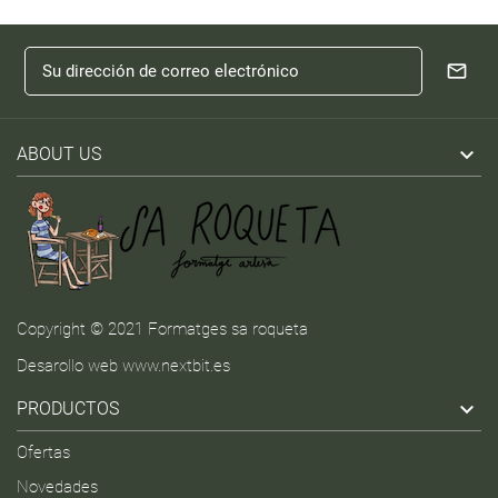

ABOUT US
Copyright © 2021 Formatges sa roqueta
Desarollo web
www.nextbit.es

PRODUCTOS
Ofertas
Novedades